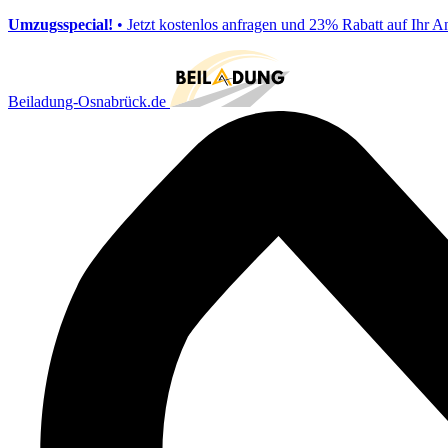
Umzugsspecial!
• Jetzt kostenlos anfragen und 23% Rabatt auf Ihr A
Beiladung-Osnabrück.de