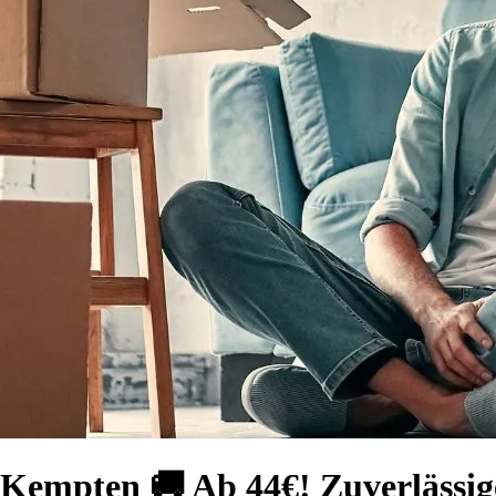
 Kempten 🚚 Ab 44€! Zuverlässig