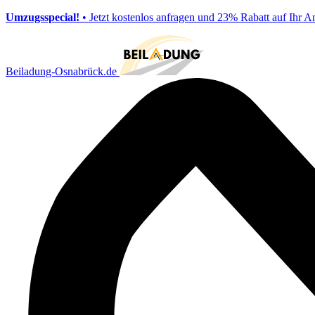
Umzugsspecial!
• Jetzt kostenlos anfragen und 23% Rabatt auf Ihr A
Beiladung-Osnabrück.de