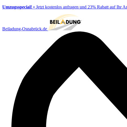
Umzugsspecial!
• Jetzt kostenlos anfragen und 23% Rabatt auf Ihr A
Beiladung-Osnabrück.de