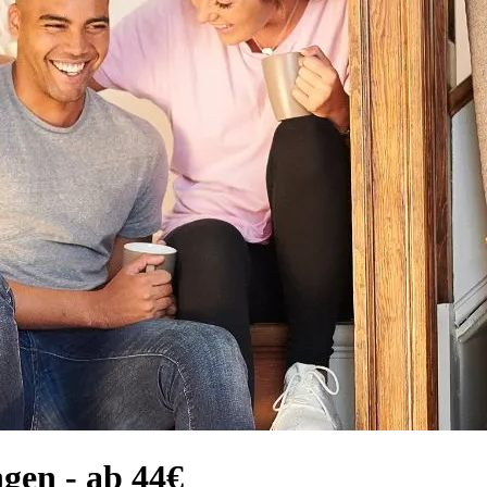
en⁠ - ab 44€