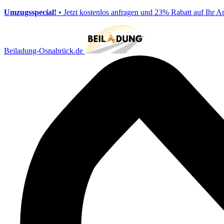
Umzugsspecial!
• Jetzt kostenlos anfragen und 23% Rabatt auf Ihr A
Beiladung-Osnabrück.de